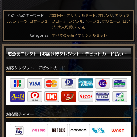
この商品のキーワード：
7000円〜
,
オリジナルセット
,
オレンジ
,
カジュア
ル
,
クォーツ
,
コサージュ・ブローチ
,
シンプル
,
ベージュ
,
ボリューム
,
ロン
グ
,
大人可愛い
,
小花
Categories：
すべての商品／オリジナルセット
宅急便コレクト【お届け時クレジット・デビットカード払い／電子マネー払い】に対応しました。
対応クレジット・デビットカード
対応電子マネー