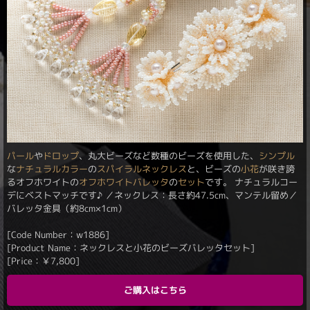
パール
や
ドロップ
、丸大ビーズなど数種のビーズを使用した、
シンプル
な
ナチュラルカラー
の
スパイラル
ネックレス
と、ビーズの
小花
が咲き誇
るオフホワイトの
オフホワイト
バレッタ
の
セット
です。 ナチュラルコー
デにベストマッチです♪ ／ネックレス：長さ約47.5cm、マンテル留め／
バレッタ金具（約8cm×1cm）
[Code Number：w1886]
[Product Name：ネックレスと小花のビーズバレッタセット]
[Price：
￥
7,800
]
ご購入はこちら