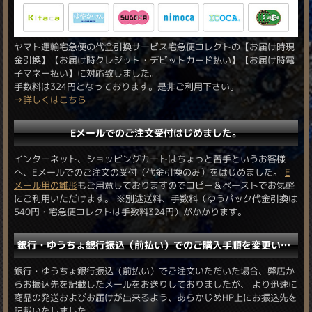
ヤマト運輸宅急便の代金引換サービス宅急便コレクトの【お届け時現
金引換】【お届け時クレジット・デビットカード払い】【お届け時電
子マネー払い】に対応致しました。
手数料は324円となっております。是非ご利用下さい。
→詳しくはこちら
Eメールでのご注文受付はじめました。
インターネット、ショッピングカートはちょっと苦手というお客様
へ、Eメールでのご注文の受付（代金引換のみ）をはじめました。
E
メール用の雛形
もご用意しておりますのでコピー＆ペーストでお気軽
にご利用いただけます。 ※別途送料、手数料（ゆうパック代金引換は
540円・宅急便コレクトは手数料324円）がかかります。
銀行・ゆうちょ銀行振込（前払い）でのご購入手順を変更いたしました。
銀行・ゆうちょ銀行振込（前払い）でご注文いただいた場合、弊店か
らお振込先を記載したメールをお送りしておりましたが、 より迅速に
商品の発送およびお届けが出来るよう、あらかじめHP上にお振込先を
記載いたしました。