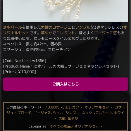
淡水パール
を使用した
大輪のコサージュ
と
シンプル
な3連ネックレスの
オ
リジナルセット
です。
華やか
で
エレガント
、ほどよく
ゴージャス感
もあ
り普段使いにも、セレモニースタイルにもぴったりです。
ネックレス：長さ約42cm、留め具
コサージュ：直径約9cm、ブローチピン
[Code Number：w1866]
[Product Name：淡水パールの大輪コサージュ＆ネックレスセット]
[Price：
￥
10,000
]
ご購入はこちら
この商品のキーワード：
10000円〜
,
エレガント
,
オリジナルセット
,
コサー
ジュ・ブローチ
,
ゴージャス
,
シェル
,
シンプル
,
ネックレス
,
パール
,
ホワイ
ト
,
大輪
,
華やか
Categories：
すべての商品／オリジナルセット