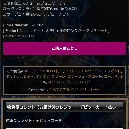
る便利なコスチュームジュエリーです。
ネックレス：ライン長さ約96cm、留め具なし
コサージュ：直径約6cm、ブローチピン
[Code Number：w1864]
[Product Name：ドーナツ型シェルのロングネックレスセット]
[Price：
￥
10,000
]
ご購入はこちら
この商品のキーワード：
10000円〜
,
イエロー
,
エキゾチック
,
エレガント
,
オリジナルセット
,
キラキラ
,
グリーン
,
コサージュ・ブローチ
,
ゴールド
,
シ
ェル
,
ネックレス
,
パール
,
ロング
Categories：
すべての商品／オリジナルセット
宅急便コレクト【お届け時クレジット・デビットカード払い／電子マネー払い】に対応しました。
対応クレジット・デビットカード