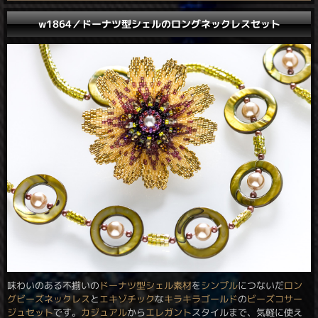
w1864／ドーナツ型シェルのロングネックレスセット
味わいのある不揃いの
ドーナツ型シェル素材
を
シンプル
につないだ
ロン
グビーズネックレス
と
エキゾチック
な
キラキラ
ゴールド
の
ビーズコサー
ジュ
セット
です。
カジュアル
から
エレガント
スタイルまで、気軽に使え