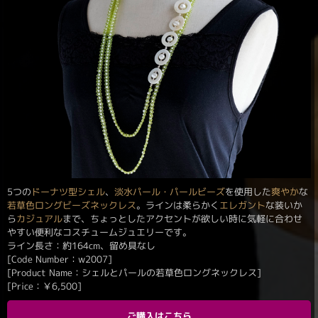
5つの
ドーナツ型シェル
、
淡水パール・パールビーズ
を使用した
爽やか
な
若草色
ロングビーズネックレス
。ラインは柔らかく
エレガント
な装いか
ら
カジュアル
まで、ちょっとしたアクセントが欲しい時に気軽に合わせ
やすい便利なコスチュームジュエリーです。
ライン長さ：約164cm、留め具なし
[Code Number：w2007]
[Product Name：シェルとパールの若草色ロングネックレス]
[Price：
￥
6,500
]
ご購入はこちら