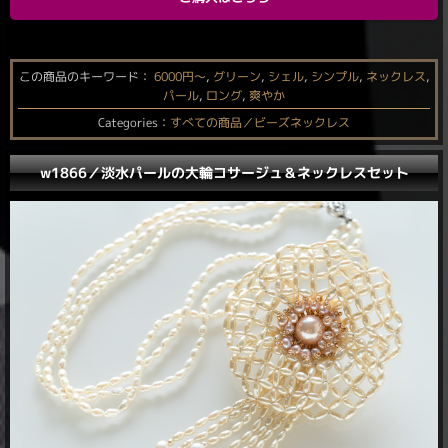
この商品のキーワード：
6000円〜
,
グリーン
,
シェル
,
シンプル
,
ネックレス
,
パール
,
ロング
,
爽やか
Categories：
すべての商品／ビーズネックレス
w1866／淡水パールの大輪コサージュ＆ネックレスセット