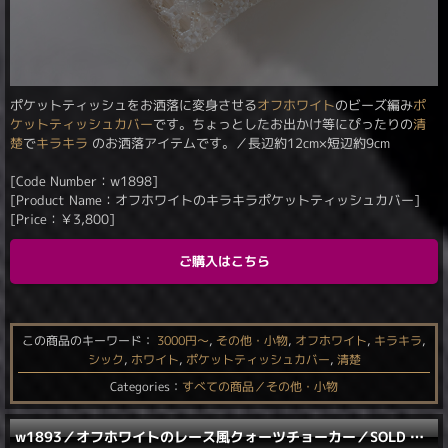
ポケットティッシュをお洒落に変身させる
オフホワイト
のビーズ編み
ポ
ケットティッシュカバー
です。ちょっとしたお出かけ等にぴったりの
清
楚
で
キラキラ
のお洒落アイテムです。／長辺約12cm×短辺約9cm
[Code Number：w1898]
[Product Name：オフホワイトのキラキラポケットティッシュカバー]
[Price：
￥
3,800
]
ご購入はこちら
この商品のキーワード：
3000円〜
,
その他・小物
,
オフホワイト
,
キラキラ
,
シック
,
ホワイト
,
ポケットティッシュカバー
,
清楚
Categories：
すべての商品／その他・小物
w1893／オフホワイトのレース風クォーツチョーカー／SOLD OUT