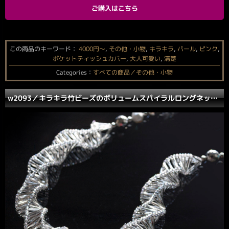
ご購入はこちら
この商品のキーワード：
4000円〜
,
その他・小物
,
キラキラ
,
パール
,
ピンク
,
ポケットティッシュカバー
,
大人可愛い
,
清楚
Categories：
すべての商品／その他・小物
w2093／キラキラ竹ビーズのボリュームスパイラルロングネックレス