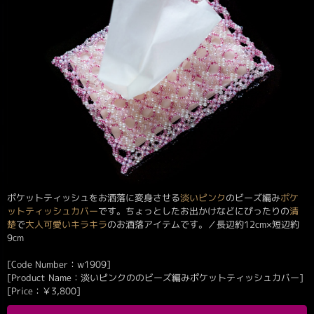
ポケットティッシュをお洒落に変身させる
淡い
ピンク
のビーズ編み
ポケ
ットティッシュカバー
です。ちょっとしたお出かけなどにぴったりの
清
楚
で
大人可愛い
キラキラ
のお洒落アイテムです。／長辺約12cm×短辺約
9cm
[Code Number：w1909]
[Product Name：淡いピンクののビーズ編みポケットティッシュカバー]
[Price：
￥
3,800
]