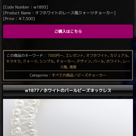
[Code Number：w1893]
[Product Name：オフホワイトのレース風クォーツチョーカー]
[Price：
￥
7,500
]
ご購入はこちら
この商品のキーワード：
7000円〜
,
エレガント
,
オフホワイト
,
カジュアル
,
キラキラ
,
クォーツ
,
シンプル
,
チョーカー
,
デザイン
,
パール
,
ホワイト
,
レー
ス風
,
清楚
Categories：
すべての商品／ビーズチョーカー
w1877／ホワイトのパールビーズネックレス