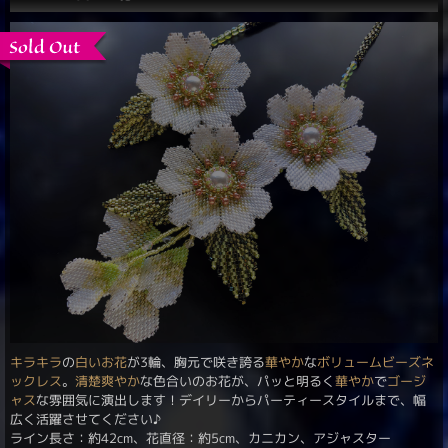
キラキラ
の
白いお花
が3輪、胸元で咲き誇る
華やか
な
ボリュームビーズネ
ックレス
。
清楚
爽やか
な色合いのお花が、パッと明るく
華やか
で
ゴージ
ャス
な雰囲気に演出します！デイリーからパーティースタイルまで、幅
広く活躍させてください♪
ライン長さ：約42cm、花直径：約5cm、カニカン、アジャスター