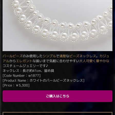
パールビーズ
のみ使用した
シンプル
で
清楚
な
ビーズネックレス
。
カジュ
アル
から
エレガント
な装いまで気軽に合わせやすい
大人可愛く
華やかな
コスチュームジュエリーです♪
ネックレス：長さ約41cm、留め具
[Code Number：w1877]
[Product Name：ホワイトのパールビーズネックレス]
[Price：
￥
5,300
]
ご購入はこちら