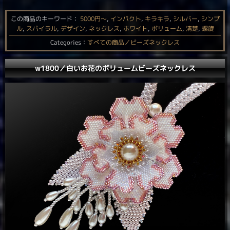
この商品のキーワード：
5000円〜
,
インパクト
,
キラキラ
,
シルバー
,
シンプ
ル
,
スパイラル
,
デザイン
,
ネックレス
,
ホワイト
,
ボリューム
,
清楚
,
螺旋
Categories：
すべての商品／ビーズネックレス
w1800／白いお花のボリュームビーズネックレス