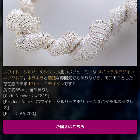
ホワイト
・
シルバー
の
シンプル
且つボリューミーな
スパイラル
デザイン
ネックレス
。
キラキラ
と
清楚
な雰囲気でもありながら、モコモコとした
存在感のある
ボリューム
デザイン
です♪
長さ約68cm、留め具なし
[Code Number：w1819]
[Product Name：ホワイト・シルバーのボリュームスパイラルネックレ
ス]
[Price：
￥
5,700
]
ご購入はこちら