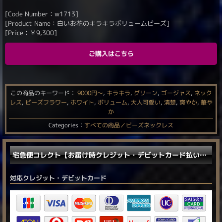
[Code Number：w1713]
[Product Name：白いお花のキラキラボリュームビーズ]
[Price：
￥
9,300
]
ご購入はこちら
この商品のキーワード：
9000円〜
,
キラキラ
,
グリーン
,
ゴージャス
,
ネック
レス
,
ビーズフラワー
,
ホワイト
,
ボリューム
,
大人可愛い
,
清楚
,
爽やか
,
華や
か
Categories：
すべての商品／ビーズネックレス
宅急便コレクト【お届け時クレジット・デビットカード払い／電子マネー払い】に対応しました。
対応クレジット・デビットカード