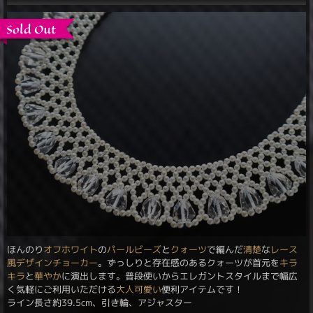
ほんのり
オフホワイト
の
パールビーズ
と
クォーツ
で編んだ
清楚
な
レース
風
デザインチョーカー
。ずっしりと存在感のあるクォーツが首元を
キラ
キラ
と
華やか
に演出します。普段使いからエレガントスタイルまで幅広
く気軽にご利用いただける
大人可愛い
便利アイテムです！
ライン長さ約39.5cm、引き輪、アジャスター