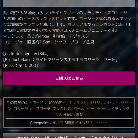
丸い花びらが可愛いらしい
ライトグリーン
のキラキラ
ビーズコサージュ
とお揃いの
ビーズネックレス
セット
です。
ゴージャス感
のある
メタリッ
ク
な質感が
キラキラ
と演出します。
カジュアル
から
エレガント
な装いま
で気軽に合わせやすい
大人可愛い
コスチュームジュエリーです♪
ネックレス：長さ約44cm、引き輪、アジャスター
コサージュ：直径約7.5cm、シャワーブローチ金具
[Code Number：w1844]
[Product Name：ライトグリーンのキラキラコサージュセット]
[Price：
￥
10,000
]
ご購入はこちら
この商品のキーワード：
10000円〜
,
エレガント
,
オリジナルセット
,
グリー
ン
,
コサージュ・ブローチ
,
ネックレス
,
パール
,
ペールトーン
,
メタリック
,
大人可愛い
,
清楚
Categories：
すべての商品／オリジナルセット