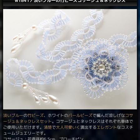
w1841／淡いブルーの竹ビーズコサージュ＆ネックレス
淡いブルー
の
竹ビーズ
、ホワイトの
パールビーズ
で編んだ涼しげな
コサ
ージュ＆ネックレスセット
。コサージュとネックレスはそれぞれ単体で
ご使用いただけます。
清楚
で
大人可愛いく
演出する
エレガント
なコスチ
ュームジュエリーです。
コサージュ；花直径約6.5cm、ブローチピン