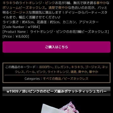
キラキラ
の
ライトオレンジ
・
ピンク
お花が3輪、胸元で咲き誇る
華やか
な
ボリューム
ビーズネックレス
。
清楚
で
爽やか
な色合いのお花が、パッと
明るく
ゴージャス
な雰囲気に演出します！デイリーからパーティースタ
イルまで、幅広く活躍させてください♪
ライン長さ：約43cm、花直径：約5cm、カニカン、アジャスター
[Code Number：w1984]
[Product Name： ライトオレンジ・ピンクのお花3輪ビーズネックレス]
[Price：
￥
8,600
]
ご購入はこちら
この商品のキーワード：
8000円〜
,
エレガント
,
キラキラ
,
ゴージャス
,
ネッ
クレス
,
パール
,
ピンク
,
ライトオレンジ
,
清楚
,
爽やか
,
華やか
Categories：
すべての商品／ビーズネックレス
w1909／淡いピンクののビーズ編みポケットティッシュカバー