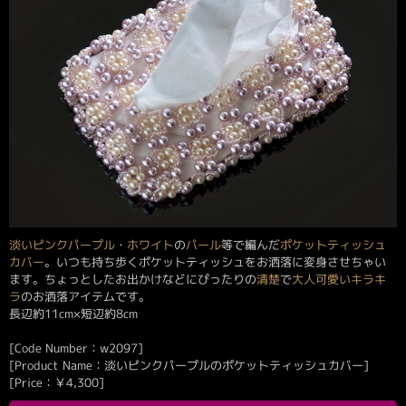
淡いピンクパープル
・
ホワイト
の
パール
等で編んだ
ポケットティッシュ
カバー
。いつも持ち歩くポケットティッシュをお洒落に変身させちゃい
ます。ちょっとしたお出かけなどにぴったりの
清楚
で
大人可愛い
キラキ
ラ
のお洒落アイテムです。
長辺約11cm×短辺約8cm
[Code Number：w2097]
[Product Name：淡いピンクパープルのポケットティッシュカバー]
[Price：
￥
4,300
]