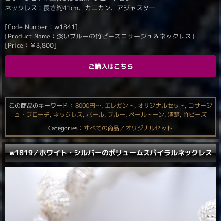
ネックレス：長さ約41cm、カニカン、アジャスター
[Code Number：w1841]
[Product Name：淡いブルーの竹ビーズコサージュ＆ネックレス]
[Price：
￥
8,800
]
ご購入はこちら
この商品のキーワード：
8000円〜
,
エレガント
,
オリジナルセット
,
コサージ
ュ・ブローチ
,
ネックレス
,
パール
,
ブルー
,
ペールトーン
,
清楚
,
竹ビーズ
Categories：
すべての商品／オリジナルセット
w1819／ホワイト・シルバーのボリュームスパイラルネックレス