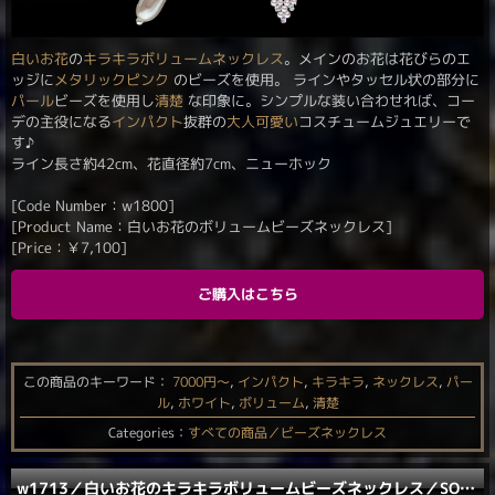
白い
お花
の
キラキラ
ボリュームネックレス
。メインのお花は花びらのエ
ッジに
メタリックピンク
のビーズを使用。 ラインやタッセル状の部分に
パール
ビーズを使用し
清楚
な印象に。シンプルな装い合わせれば、コー
デの主役になる
インパクト
抜群の
大人可愛い
コスチュームジュエリーで
す♪
ライン長さ約42cm、花直径約7cm、ニューホック
[Code Number：w1800]
[Product Name：白いお花のボリュームビーズネックレス]
[Price：
￥
7,100
]
ご購入はこちら
この商品のキーワード：
7000円〜
,
インパクト
,
キラキラ
,
ネックレス
,
パー
ル
,
ホワイト
,
ボリューム
,
清楚
Categories：
すべての商品／ビーズネックレス
w1713／白いお花のキラキラボリュームビーズネックレス／SOLD OUT