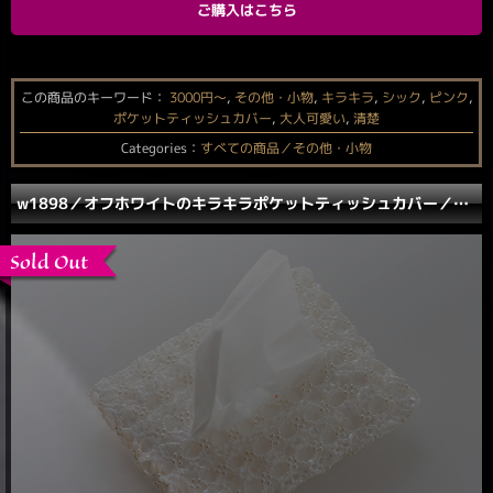
ご購入はこちら
この商品のキーワード：
3000円〜
,
その他・小物
,
キラキラ
,
シック
,
ピンク
,
ポケットティッシュカバー
,
大人可愛い
,
清楚
Categories：
すべての商品／その他・小物
w1898／オフホワイトのキラキラポケットティッシュカバー／SOLD OUT