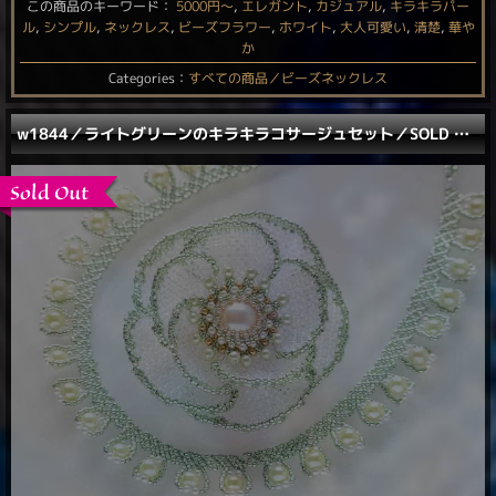
この商品のキーワード：
5000円〜
,
エレガント
,
カジュアル
,
キラキラパー
ル
,
シンプル
,
ネックレス
,
ビーズフラワー
,
ホワイト
,
大人可愛い
,
清楚
,
華や
か
Categories：
すべての商品／ビーズネックレス
w1844／ライトグリーンのキラキラコサージュセット／SOLD OUT