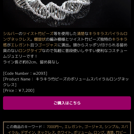
シルバー
の
ツイスト竹ビーズ
等を使用した
清楚
な
キラキラ
スパイラル
ロ
ングネックレス
。
螺旋状
の編み模様とツイスト竹ビーズ独特の
キラキラ
感
が
エレガント
且つ
ゴージャス
に演出。頭からスッポリ付けられる留め
具のない
ロングタイプ
なので気軽に普段使いしやすい便利なコスチュー
ムジュエリーです！
ライン長さ約82cm、留め具なし
[Code Number：w2093]
[Product Name： キラキラ竹ビーズのボリュームスパイラルロングネッ
クレス]
[Price：
￥
7,200
]
ご購入はこちら
この商品のキーワード：
7000円〜
,
エレガント
,
ゴージャス
,
シンプル
,
スパ
イラル
,
デザイン
,
ネックレス
,
ホワイト
,
ボリューム
,
ロング
,
清楚
,
竹ビー