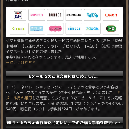
ヤマト運輸宅急便の代金引換サービス宅急便コレクトの【お届け時現
金引換】【お届け時クレジット・デビットカード払い】【お届け時電
子マネー払い】に対応致しました。
手数料は324円となっております。是非ご利用下さい。
→詳しくはこちら
Eメールでのご注文受付はじめました。
インターネット、ショッピングカートはちょっと苦手というお客様
へ、Eメールでのご注文の受付（代金引換のみ）をはじめました。
E
メール用の雛形
もご用意しておりますのでコピー＆ペーストでお気軽
にご利用いただけます。 ※別途送料、手数料（ゆうパック代金引換は
540円・宅急便コレクトは手数料324円）がかかります。
銀行・ゆうちょ銀行振込（前払い）でのご購入手順を変更いたしました。