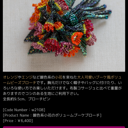
オレンジ
や
エンジ
など暖色系の
小花
を束ねた
大人可愛い
ブーケ風
ボリュ
ーム
ビーズブローチ
です。胸元だけでなく帽子やバッグに付けたり、い
ろいろな使い方でお楽しいただけます。布製コサージュと比べて重量が
ありますのでコシのある生地にご利用下さい。
全長約9.5cm、ブローチピン
[Code Number：w2108]
[Product Name：暖色系小花のボリュームブーケブローチ]
[Price：
￥
6,400
]