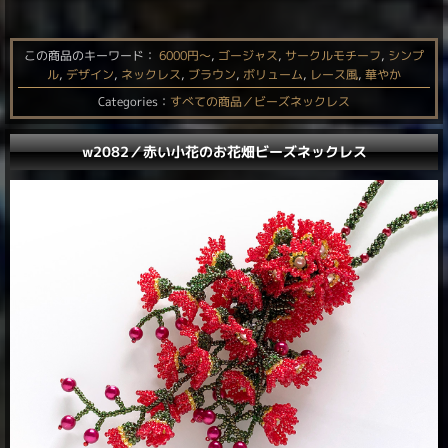
この商品のキーワード：
6000円〜
,
ゴージャス
,
サークルモチーフ
,
シンプ
ル
,
デザイン
,
ネックレス
,
ブラウン
,
ボリューム
,
レース風
,
華やか
Categories：
すべての商品／ビーズネックレス
w2082／赤い小花のお花畑ビーズネックレス