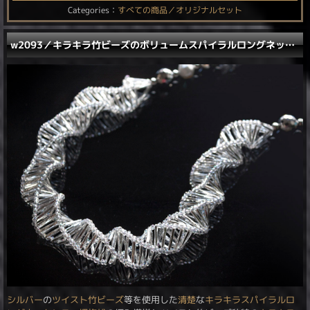
Categories：
すべての商品／オリジナルセット
w2093／キラキラ竹ビーズのボリュームスパイラルロングネックレス
シルバー
の
ツイスト竹ビーズ
等を使用した
清楚
な
キラキラ
スパイラル
ロ