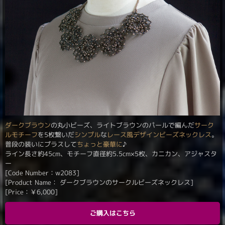
ダークブラウン
の丸小ビーズ、ライトブラウンのパールで編んだ
サーク
ルモチーフ
を5枚繋いだ
シンプル
な
レース風
デザイン
ビーズネックレス
。
普段の装いにプラスして
ちょっと豪華に
♪
ライン長さ約45cm、モチーフ直径約5.5cm×5枚、カニカン、アジャスタ
ー
[Code Number：w2083]
[Product Name： ダークブラウンのサークルビーズネックレス]
[Price：
￥
6,000
]
ご購入はこちら