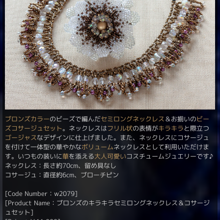
ブロンズカラー
のビーズで編んだ
セミロングネックレス
＆お揃いの
ビー
ズコサージュ
セット
。ネックレスは
フリル状
の表情が
キラキラ
と際立つ
ゴージャス
なデザインに仕上げました。また、ネックレスにコサージュ
を付けて一体型の華やかな
ボリューム
ネックレスとして利用いただけま
す。いつもの装いに
華
を添える
大人可愛い
コスチュームジュエリーです♪
ネックレス：長さ約70cm、留め具なし
コサージュ：直径約6cm、ブローチピン
[Code Number：w2079]
[Product Name：ブロンズのキラキラセミロングネックレス＆コサージ
ュセット]