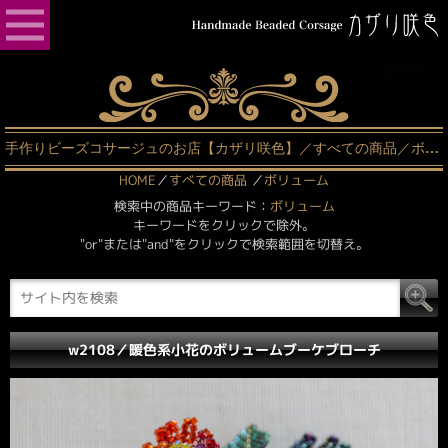
手作りビーズコサージュのお店【カザリ咲色】／すべての商品／ボリューム（31ページ中1ページ目）
HOME
／
すべての商品
／
ボリューム
検索中の商品キーワード：
ボリューム
キーワードをクリックで除外。
"or"または"and"をクリックで検索範囲を切替え。
w2108／暖色系小花のボリュームブーケブローチ