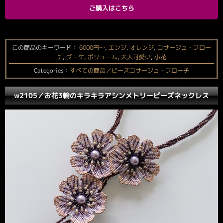
ご購入はこちら
この商品のキーワード：
6000円〜
,
エンジ
,
オレンジ
,
コサージュ・ブロー
チ
,
ブーケ
,
ボリューム
,
大人可愛い
,
小花
Categories：
すべての商品／ビーズコサージュ・ブローチ
w2105／お花3輪のキラキラアシンメトリービーズネックレス