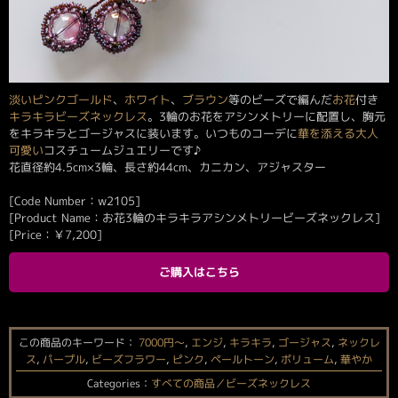
淡い
ピンクゴールド
、
ホワイト
、
ブラウン
等のビーズで編んだ
お花
付き
キラキラ
ビーズネックレス
。3輪のお花をアシンメトリーに配置し、胸元
をキラキラとゴージャスに装います。いつものコーデに
華を添える
大人
可愛い
コスチュームジュエリーです♪
花直径約4.5cm×3輪、長さ約44cm、カニカン、アジャスター
[Code Number：w2105]
[Product Name：お花3輪のキラキラアシンメトリービーズネックレス]
[Price：
￥
7,200
]
ご購入はこちら
この商品のキーワード：
7000円〜
,
エンジ
,
キラキラ
,
ゴージャス
,
ネックレ
ス
,
パープル
,
ビーズフラワー
,
ピンク
,
ペールトーン
,
ボリューム
,
華やか
Categories：
すべての商品／ビーズネックレス