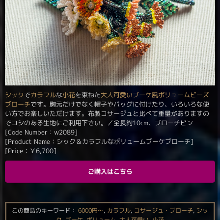
シック
で
カラフル
な
小花
を束ねた
大人可愛い
ブーケ風
ボリューム
ビーズ
ブローチ
です。胸元だけでなく帽子やバッグに付けたり、いろいろな使
い方でお楽しいただけます。布製コサージュと比べて重量がありますの
でコシのある生地にご利用下さい。／全長約10cm、ブローチピン
[Code Number：w2089]
[Product Name：シック＆カラフルなボリュームブーケブローチ]
[Price：
￥
6,700
]
ご購入はこちら
この商品のキーワード：
6000円〜
,
カラフル
,
コサージュ・ブローチ
,
シッ
ク
,
ブーケ
,
ボリューム
,
大人可愛い
,
小花