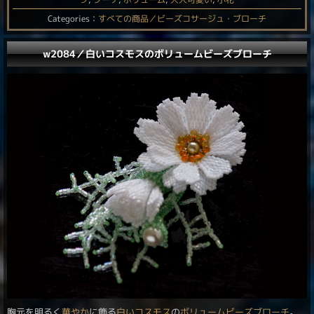
Categories：
すべての商品／ビーズコサージュ・ブローチ
w2084／白いコスモスのボリュームビーズブローチ
胸元を明るく
華やか
に飾る
白い
コスモス
の
ボリューム
ビーズブローチ
。