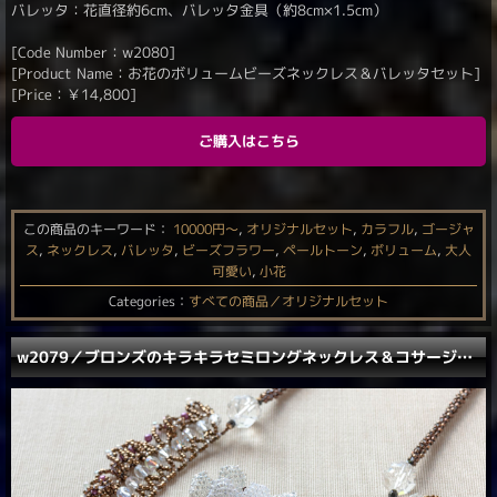
バレッタ：花直径約6cm、バレッタ金具（約8cm×1.5cm）
[Code Number：w2080]
[Product Name：お花のボリュームビーズネックレス＆バレッタセット]
[Price：
￥
14,800
]
ご購入はこちら
この商品のキーワード：
10000円〜
,
オリジナルセット
,
カラフル
,
ゴージャ
ス
,
ネックレス
,
バレッタ
,
ビーズフラワー
,
ペールトーン
,
ボリューム
,
大人
可愛い
,
小花
Categories：
すべての商品／オリジナルセット
w2079／ブロンズのキラキラセミロングネックレス＆コサージュセット