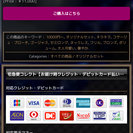
[Price：
￥
11,000
]
ご購入はこちら
この商品のキーワード：
10000円〜
,
オリジナルセット
,
キラキラ
,
コサージ
ュ・ブローチ
,
ゴージャス
,
セミロング
,
ネックレス
,
フリル
,
ブロンズ
,
ボリ
ューム
,
大人可愛い
,
華やか
Categories：
すべての商品／オリジナルセット
宅急便コレクト【お届け時クレジット・デビットカード払い／電子マネー払い】に対応しました。
対応クレジット・デビットカード
対応電子マネー