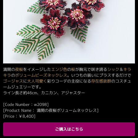
満開の
夜桜
をイメージした
エンジ色
の
桜
が胸元で咲き誇る
シック
＆
キラ
キラ
の
ボリューム
ビーズネックレス
。いつもの装いにプラスするだけで
ゴージャス
に
大人可愛く
彩りコーデの主役になる
存在感抜群
のコスチュ
ームジュエリーです。
ライン長さ約46cm、カニカン、アジャスター
[Code Number：w2098]
[Product Name： 満開の夜桜ボリュームネックレス]
[Price：
￥
8,400
]
ご購入はこちら