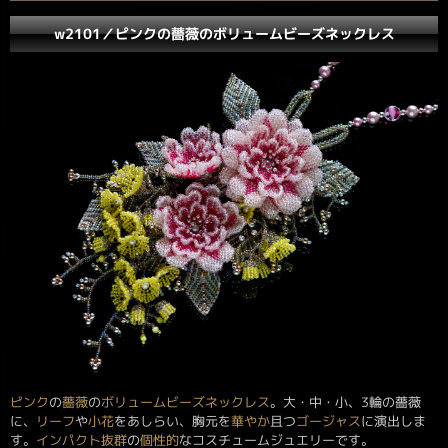
w2101／ピンクの薔薇のボリュームビーズネックレス
ピンク
の
薔薇
の
ボリューム
ビーズネックレス
。大・中・小、3輪の薔薇
に、
リーフ
や
小花
をあしらい、胸元を
華やか
且つ
ゴージャス
に演出しま
す。
インパクト抜群
の
個性的
なコスチュームジュエリーです。