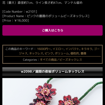
花（最大）直径約7cm、ライン長さ約47cm、マンテル留め
[Code Number：w2101]
[Product Name：ピンクの薔薇のボリュームビーズネックレス]
[Price：
￥
16,000
]
ご購入はこちら
この商品のキーワード：
16000円〜
,
イエロー
,
インパクト
,
キラキラ
,
ゴー
ジャス
,
ネックレス
,
ピンク
,
ボリューム
,
個性的
,
薔薇
Categories：
すべての商品／ビーズネックレス
w2098／満開の夜桜ボリュームネックレス