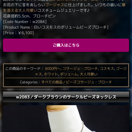
お花の下に莟をあしらい
ゴージャス
に仕上げました。いつもの装いに
華
を添える
大人可愛い
コスチュームジュエリーです♪
花直径約5.5cm、ブローチピン
[Code Number：w2084]
[Product Name：白いコスモスのボリュームビーズブローチ]
[Price：
￥
6,100
]
ご購入はこちら
この商品のキーワード：
6000円〜
,
コサージュ・ブローチ
,
コスモス
,
ゴージ
ャス
,
ホワイト
,
ボリューム
,
大人可愛い
Categories：
すべての商品／ビーズコサージュ・ブローチ
w2083／ダークブラウンのサークルビーズネックレス