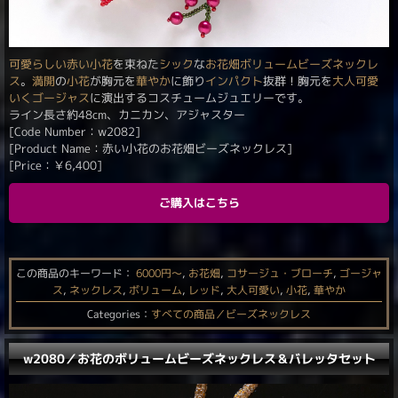
可愛らしい
赤い
小花
を束ねた
シック
な
お花畑
ボリューム
ビーズネックレ
ス
。
満開
の
小花
が胸元を
華やか
に飾り
インパクト
抜群！胸元を
大人可愛
いく
ゴージャス
に演出するコスチュームジュエリーです。
ライン長さ約48cm、カニカン、アジャスター
[Code Number：w2082]
[Product Name：赤い小花のお花畑ビーズネックレス]
[Price：
￥
6,400
]
ご購入はこちら
この商品のキーワード：
6000円〜
,
お花畑
,
コサージュ・ブローチ
,
ゴージャ
ス
,
ネックレス
,
ボリューム
,
レッド
,
大人可愛い
,
小花
,
華やか
Categories：
すべての商品／ビーズネックレス
w2080／お花のボリュームビーズネックレス＆バレッタセット