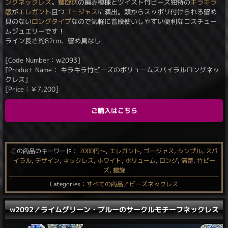
ングネックレス
。
螺旋状
の編み模様とツイスト竹ビーズ独特の
キラキラ
感
が
エレガント
且つ
ゴージャス
に演出。頭からスッポリ付けられる留め
具のない
ロングタイプ
なので気軽に普段使いしやすい便利なコスチュー
ムジュエリーです！
ライン長さ約82cm、留め具なし
[Code Number：w2093]
[Product Name： キラキラ竹ビーズのボリュームスパイラルロングネッ
クレス]
[Price：
￥
7,200
]
ご購入はこちら
この商品のキーワード：
7000円〜
,
エレガント
,
ゴージャス
,
シンプル
,
スパ
イラル
,
デザイン
,
ネックレス
,
ホワイト
,
ボリューム
,
ロング
,
清楚
,
竹ビー
ズ
,
螺旋
Categories：
すべての商品／ビーズネックレス
w2092／ライムグリーン・ブルーのサークルモチーフネックレス