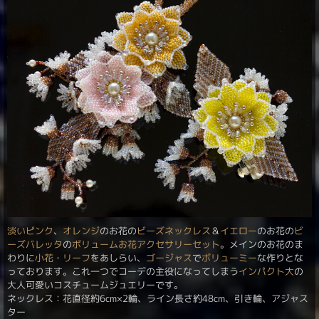
淡い
ピンク
、
オレンジ
のお花の
ビーズネックレス
＆
イエロー
のお花の
ビ
ーズバレッタ
の
ボリューム
お花
アクセサリーセット
。メインのお花のま
わりに
小花
・
リーフ
をあしらい、
ゴージャス
で
ボリューミー
な作りとな
っております。これ一つでコーデの主役になってしまう
インパクト大
の
大人可愛いコスチュームジュエリーです。
ネックレス：花直径約6cm×2輪、ライン長さ約48cm、引き輪、アジャス
ター