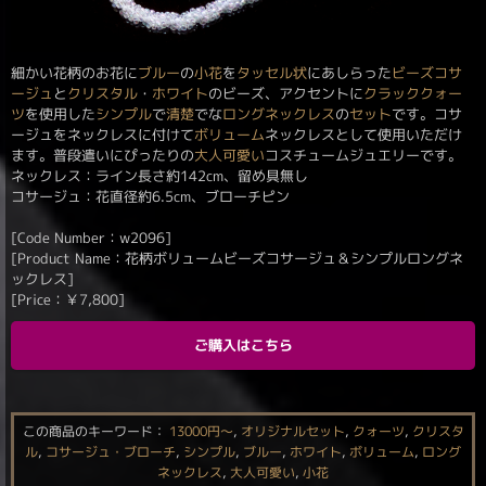
細かい花柄のお花に
ブルー
の
小花
を
タッセル状
にあしらった
ビーズコサ
ージュ
と
クリスタル
・
ホワイト
のビーズ、アクセントに
クラッククォー
ツ
を使用した
シンプル
で
清楚
でな
ロングネックレス
の
セット
です。コサ
ージュをネックレスに付けて
ボリューム
ネックレスとして使用いただけ
ます。普段遣いにぴったりの
大人可愛い
コスチュームジュエリーです。
ネックレス：ライン長さ約142cm、留め具無し
コサージュ：花直径約6.5cm、ブローチピン
[Code Number：w2096]
[Product Name：花柄ボリュームビーズコサージュ＆シンプルロングネ
ックレス]
[Price：
￥
7,800
]
ご購入はこちら
この商品のキーワード：
13000円〜
,
オリジナルセット
,
クォーツ
,
クリスタ
ル
,
コサージュ・ブローチ
,
シンプル
,
ブルー
,
ホワイト
,
ボリューム
,
ロング
ネックレス
,
大人可愛い
,
小花