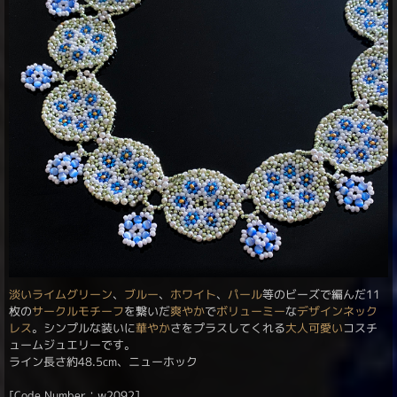
淡い
ライムグリーン
、
ブルー
、
ホワイト
、
パール
等のビーズで編んだ11
枚の
サークルモチーフ
を繋いだ
爽やか
で
ボリューミー
な
デザイン
ネック
レス
。シンプルな装いに
華やか
さをプラスしてくれる
大人可愛い
コスチ
ュームジュエリーです。
ライン長さ約48.5cm、ニューホック
[Code Number：w2092]