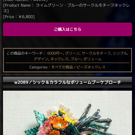
[Product Name： ライムグリーン・ブルーのサークルモチーフネックレ
ス]
[Price：
￥
6,800
]
ご購入はこちら
この商品のキーワード：
6000円〜
,
グリーン
,
サークルモチーフ
,
シンプル
,
デザイン
,
ネックレス
,
ブルー
,
ボリューム
Categories：
すべての商品／ビーズネックレス
w2089／シック＆カラフルなボリュームブーケブローチ