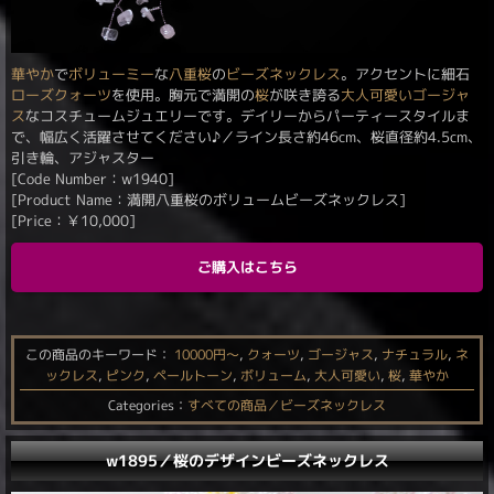
華やか
で
ボリューミー
な
八重桜
の
ビーズネックレス
。アクセントに細石
ローズクォーツ
を使用。胸元で満開の
桜
が咲き誇る
大人可愛い
ゴージャ
ス
なコスチュームジュエリーです。デイリーからパーティースタイルま
で、幅広く活躍させてください♪／ライン長さ約46cm、桜直径約4.5cm、
引き輪、アジャスター
[Code Number：w1940]
[Product Name：満開八重桜のボリュームビーズネックレス]
[Price：
￥
10,000
]
ご購入はこちら
この商品のキーワード：
10000円〜
,
クォーツ
,
ゴージャス
,
ナチュラル
,
ネ
ックレス
,
ピンク
,
ペールトーン
,
ボリューム
,
大人可愛い
,
桜
,
華やか
Categories：
すべての商品／ビーズネックレス
w1895／桜のデザインビーズネックレス