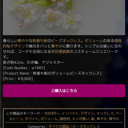
春らしい
爽やか
な
枝垂れ桜
の
ビーズネックレス
。
ボリューム
のある
個性
的
な
デザイン
で胸元をパッと
華やか
に飾ります。シンプルな装いに合わ
せれば、コーデの主役になる
存在感抜群
のコスチュームジュエリーで
す。
長さ約42cm、引き輪、アジャスター
[Code Number：w1885]
[Product Name：枝垂れ桜のボリュームビーズネックレス]
[Price：
￥
8,800
]
ご購入はこちら
この商品のキーワード：
8000円〜
,
インパクト
,
デザイン
,
ネックレス
,
ペー
ルトーン
,
ホワイト
,
ボリューム
,
個性的
,
大人可愛い
,
桜
,
爽やか
,
華やか
Categories：
すべての商品／ビーズネックレス