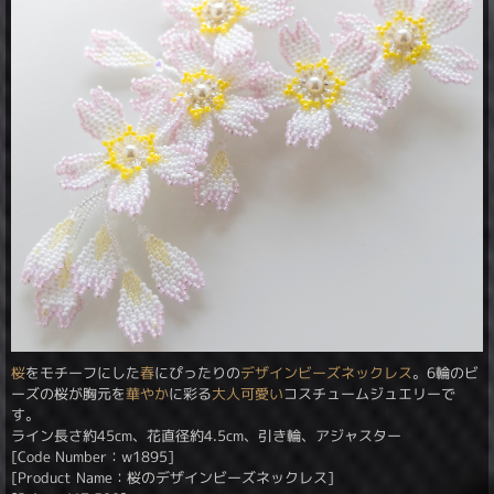
桜
をモチーフにした
春
にぴったりの
デザインビーズネックレス
。6輪のビ
ーズの桜が胸元を
華やか
に彩る
大人可愛い
コスチュームジュエリーで
す。
ライン長さ約45cm、花直径約4.5cm、引き輪、アジャスター
[Code Number：w1895]
[Product Name：桜のデザインビーズネックレス]