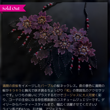
満開の夜桜
をイメージした
パープル
の桜ネックレス。夜の景色に満開の
桜が
キラキラ
と胸元で咲き誇るちょっぴり
「和」
の雰囲気のアクセサリ
ーです。いつもの装いにプラスするだけで
ゴージャス
に
大人可愛く
彩
り、コーデの主役になる存在感抜群のコスチュームジュエリーです。デ
イリーからパーティースタイルまで、幅広く活躍させてください♪
ライン長さ約41cm、引き輪、アジャスター