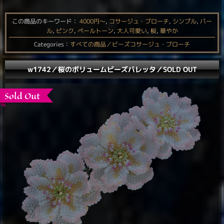
この商品のキーワード：
4000円〜
,
コサージュ・ブローチ
,
シンプル
,
パー
ル
,
ピンク
,
ペールトーン
,
大人可愛い
,
桜
,
華やか
Categories：
すべての商品／ビーズコサージュ・ブローチ
w1742／桜のボリュームビーズバレッタ／SOLD OUT