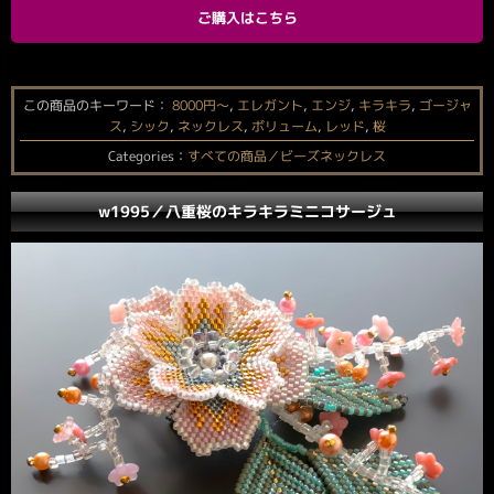
ご購入はこちら
この商品のキーワード：
8000円〜
,
エレガント
,
エンジ
,
キラキラ
,
ゴージャ
ス
,
シック
,
ネックレス
,
ボリューム
,
レッド
,
桜
Categories：
すべての商品／ビーズネックレス
w1995／八重桜のキラキラミニコサージュ