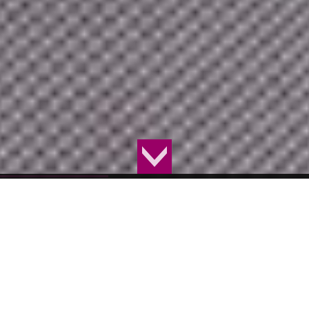
手作りビーズコサージュのお店【カザリ咲色】（67ページ中27ページ目）