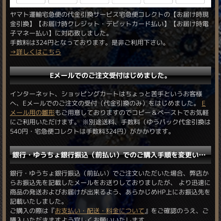
ヤマト運輸宅急便の代金引換サービス宅急便コレクトの【お届け時現
金引換】【お届け時クレジット・デビットカード払い】【お届け時電
子マネー払い】に対応致しました。
手数料は324円となっております。是非ご利用下さい。
→詳しくはこちら
Eメールでのご注文受付はじめました。
インターネット、ショッピングカートはちょっと苦手というお客様
へ、Eメールでのご注文の受付（代金引換のみ）をはじめました。
E
メール用の雛形
もご用意しておりますのでコピー＆ペーストでお気軽
にご利用いただけます。 ※別途送料、手数料（ゆうパック代金引換は
540円・宅急便コレクトは手数料324円）がかかります。
銀行・ゆうちょ銀行振込（前払い）でのご購入手順を変更いたしました。
銀行・ゆうちょ銀行振込（前払い）でご注文いただいた場合、弊店か
らお振込先を記載したメールをお送りしておりましたが、 より迅速に
商品の発送およびお届けが出来るよう、あらかじめHP上にお振込先を
記載いたしました。
ご購入の際は『
お支払い・配送・料金について
』をご確認のうえ、ご
購入いただきますよう宜しくお願いいたします。