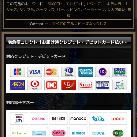
この商品のキーワード：
6000円〜
,
エレガント
,
カジュアル
,
キラキラ
,
ゴー
ジャス
,
シンプル
,
ネックレス
,
パール
,
ピンク
,
ペールトーン
,
大人可愛い
,
薔
薇
Categories：
すべての商品／ビーズネックレス
宅急便コレクト【お届け時クレジット・デビットカード払い／電子マネー払い】に対応しました。
対応クレジット・デビットカード
対応電子マネー