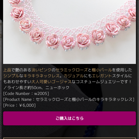
上品
で艶のある
淡い
ピンク
の
セラミックローズ
と
極小パール
を使用した
シンプル
な
キラキラ
ネックレス
。
カジュアル
にも
エレガント
スタイルに
もあわせやすい
大人可愛い
ゴージャス
なコスチュームジュエリーです！
／ライン長さ約50cm、ニューホック
[Code Number：w2005]
[Product Name：セラミックローズと極小パールのキラキラネックレス]
[Price：
￥
6,000
]
ご購入はこちら