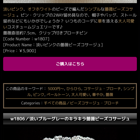
淡い
ピンク
、
オフホワイト
のビーズで編んだ
シンプル
な
薔薇ビーズコサ
ージュ
。ピン・クリップの2WAY留め具なので、帽子やバッグ、ストール
留めなどにもいかがでしょうか？ いつものコーデに
華
を添える
大人可愛
い
コスチュームジュエリーです♪
薔薇直径約7.5cm、クリップ付きブローチピン
[Code Number：w1807]
[Product Name：淡いピンクの薔薇ビーズコサージュ]
[Price：
￥
5,900
]
ご購入はこちら
この商品のキーワード：
5000円〜
,
ひらひら
,
コサージュ・ブローチ
,
シンプ
ル
,
ピンク
,
ペールトーン
,
大人可愛い
,
華やか
,
薔薇
Categories：
すべての商品／ビーズコサージュ・ブローチ
w1806／淡いブルーグレーのキラキラ薔薇ビーズコサージュ