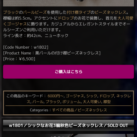
ブラック
の
パールビーズ
を使用した
付け襟タイプ
の
ビーズネックレス
。
襟幅は約5.5cm。アクセントに
ドロップ
のお花で装飾し、首元を
大人可愛
く
ゴージャス
に飾ります。カジュアルからエレガントスタイルまでオー
ルシーズンご利用いただけます。
ライン長さ：約42cm、ニューホック
[Code Number：w1802]
[Product Name：黒パールの付け襟ビーズネックレス]
[Price：
￥
6,500
]
ご購入はこちら
この商品のキーワード：
6000円〜
,
ゴージャス
,
シック
,
ドロップ
,
ネックレ
ス
,
パール
,
ブラック
,
ボリューム
,
大人可愛い
,
襟型
Categories：
すべての商品／ビーズネックレス
w1801／シックなお花3輪秋色ビーズネックレス／SOLD OUT