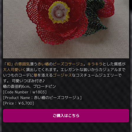
「和」の雰囲気
漂う
赤い
椿
の
ビーズコサージュ
。
キラキラ
とした質感が
大人可愛いく
演出してくれます。エレガントな装いからカジュアルまで
いつものコーデに
華
を添える
ゴージャス
なコスチュームジュエリーで
す。 可愛いつぼみ付き♪
椿の直径約6cm、ブローチピン
[Code Number：w1803]
[Product Name：赤い椿のビーズコサージュ]
[Price：
￥
6,700
]
ご購入はこちら