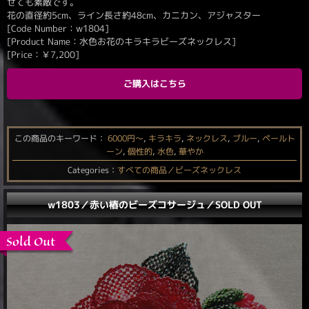
せても素敵です。
花の直径約5cm、ライン長さ約48cm、カニカン、アジャスター
[Code Number：w1804]
[Product Name：水色お花のキラキラビーズネックレス]
[Price：
￥
7,200
]
ご購入はこちら
この商品のキーワード：
6000円〜
,
キラキラ
,
ネックレス
,
ブルー
,
ペールト
ーン
,
個性的
,
水色
,
華やか
Categories：
すべての商品／ビーズネックレス
w1803／赤い椿のビーズコサージュ／SOLD OUT