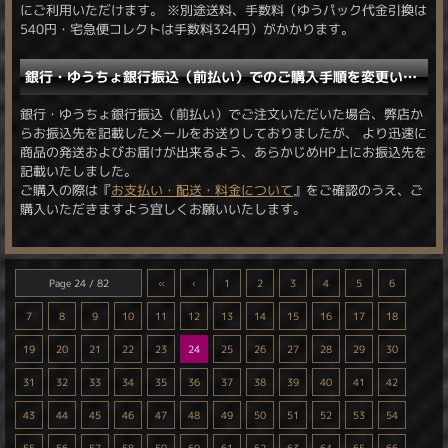
にご利用いただけます。 ※別途送料、手数料（ゆうパック代金引換は
540円・宅急便コレクトは手数料324円）がかかります。
銀行・ゆうちょ銀行振込（前払い）でのご購入手順を変更いたしました。
銀行・ゆうちょ銀行振込（前払い）でご注文いただいた場合、弊店か
らお振込先を記載したメールをお送りしておりましたが、 より迅速に
商品の発送およびお届けが出来るよう、あらかじめHP上にお振込先を
記載いたしました。
ご購入の際は『
お支払い・配送・料金について
』をご確認のうえ、ご
購入いただきますよう宜しくお願いいたします。
Page 24 / 82
«
‹
1
2
3
4
5
6
7
8
9
10
11
12
13
14
15
16
17
18
19
20
21
22
23
24
25
26
27
28
29
30
31
32
33
34
35
36
37
38
39
40
41
42
43
44
45
46
47
48
49
50
51
52
53
54
55
56
57
58
59
60
61
62
63
64
65
66