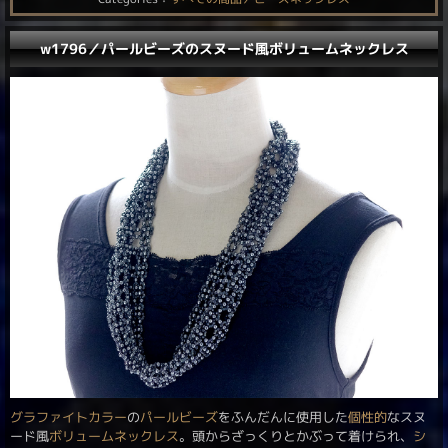
w1796／パールビーズのスヌード風ボリュームネックレス
グラファイトカラー
の
パールビーズ
をふんだんに使用した
個性的
なスヌ
ード風
ボリュームネックレス
。頭からざっくりとかぶって着けられ、
シ