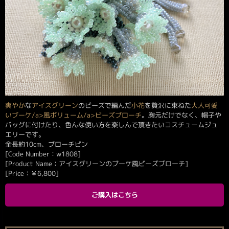
爽やか
な
アイスグリーン
のビーズで編んだ
小花
を贅沢に束ねた
大人可愛
い
ブーケ/a>風
ボリューム/a>
ビーズブローチ
。胸元だけでなく、帽子や
バッグに付けたり、色んな使い方を楽しんで頂きたいコスチュームジュ
エリーです。
全長約10cm、ブローチピン
[Code Number：w1808]
[Product Name：アイスグリーンのブーケ風ビーズブローチ]
[Price：
￥
6,800
]
ご購入はこちら