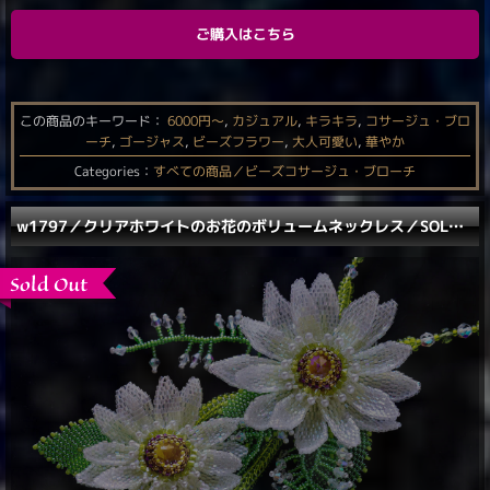
ご購入はこちら
この商品のキーワード：
6000円〜
,
カジュアル
,
キラキラ
,
コサージュ・ブロ
ーチ
,
ゴージャス
,
ビーズフラワー
,
大人可愛い
,
華やか
Categories：
すべての商品／ビーズコサージュ・ブローチ
w1797／クリアホワイトのお花のボリュームネックレス／SOLD OUT