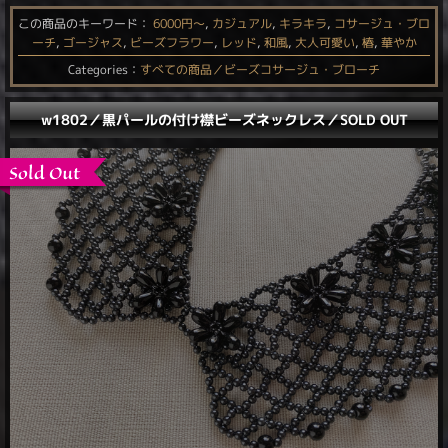
この商品のキーワード：
6000円〜
,
カジュアル
,
キラキラ
,
コサージュ・ブロ
ーチ
,
ゴージャス
,
ビーズフラワー
,
レッド
,
和風
,
大人可愛い
,
椿
,
華やか
Categories：
すべての商品／ビーズコサージュ・ブローチ
w1802／黒パールの付け襟ビーズネックレス／SOLD OUT