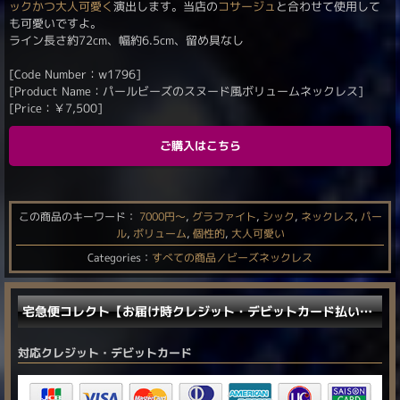
ックかつ大人可愛く
演出します。当店の
コサージュ
と合わせて使用して
も可愛いですよ。
ライン長さ約72cm、幅約6.5cm、留め具なし
[Code Number：w1796]
[Product Name：パールビーズのスヌード風ボリュームネックレス]
[Price：
￥
7,500
]
ご購入はこちら
この商品のキーワード：
7000円〜
,
グラファイト
,
シック
,
ネックレス
,
パー
ル
,
ボリューム
,
個性的
,
大人可愛い
Categories：
すべての商品／ビーズネックレス
宅急便コレクト【お届け時クレジット・デビットカード払い／電子マネー払い】に対応しました。
対応クレジット・デビットカード