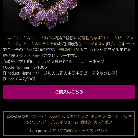
エキゾチック
な
パープル
の
お花
を3輪繋いだ
個性的
な
ボリュームビーズネ
ックレス
。
シック&キラキラ
のお花が胸元を
ゴージャス
に飾り、これ一つ
でコーデの主役になる存在感！
普段使い
からエレガントスタイルまで気
軽に使える
大人可愛い
アクセサリーです。
花直径（大）約6cm、ライン長さ約44cm、ニューホック
[Code Number：w1805]
[Product Name：パープルのお花のキラキラビーズネックレス]
[Price：
￥
7,900
]
ご購入はこちら
この商品のキーワード：
7000円〜
,
エキゾチック
,
キラキラ
,
ゴージャス
,
ネ
ックレス
,
パープル
,
ボリューム
,
個性的
,
大人可愛い
Categories：
すべての商品／ビーズネックレス