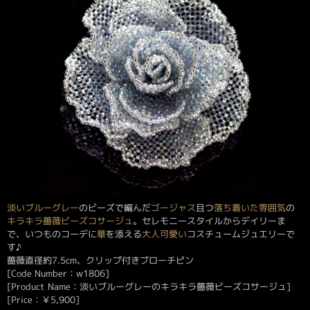
淡い
ブルーグレー
のビーズで編んだ
ゴージャス
且つ
落ち着いた雰囲気
の
キラキラ
薔薇ビーズコサージュ
。セレモニースタイルからデイリーま
で、いつものコーデに
華
を添える
大人可愛い
コスチュームジュエリーで
す♪
薔薇直径約7.5cm、クリップ付きブローチピン
[Code Number：w1806]
[Product Name：淡いブルーグレーのキラキラ薔薇ビーズコサージュ]
[Price：
￥
5,900
]