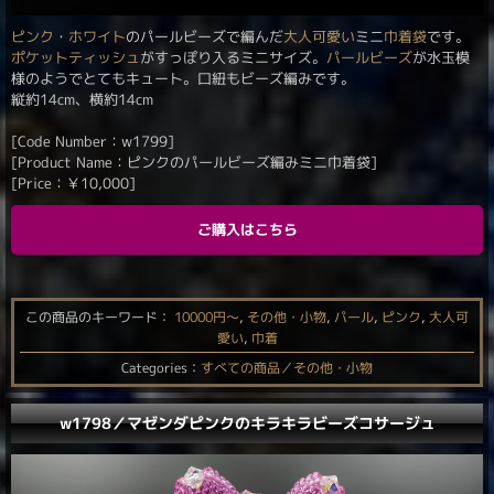
ピンク
・
ホワイト
のパールビーズで編んだ
大人可愛い
ミニ
巾着袋
です。
ポケットティッシュ
がすっぽり入るミニサイズ。
パールビーズ
が水玉模
様のようでとてもキュート。口紐もビーズ編みです。
縦約14cm、横約14cm
[Code Number：w1799]
[Product Name：ピンクのパールビーズ編みミニ巾着袋]
[Price：
￥
10,000
]
ご購入はこちら
この商品のキーワード：
10000円〜
,
その他・小物
,
パール
,
ピンク
,
大人可
愛い
,
巾着
Categories：
すべての商品／その他・小物
w1798／マゼンダピンクのキラキラビーズコサージュ