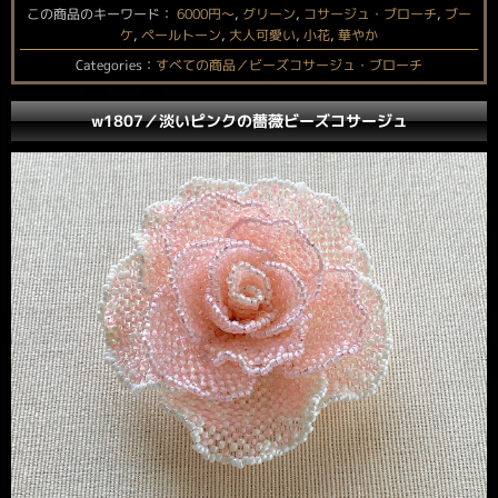
この商品のキーワード：
6000円〜
,
グリーン
,
コサージュ・ブローチ
,
ブー
ケ
,
ペールトーン
,
大人可愛い
,
小花
,
華やか
Categories：
すべての商品／ビーズコサージュ・ブローチ
w1807／淡いピンクの薔薇ビーズコサージュ