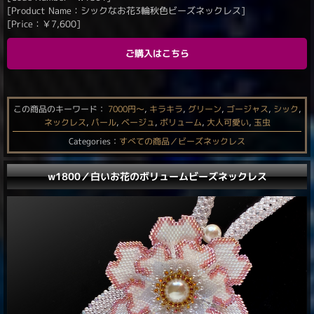
[Product Name：シックなお花3輪秋色ビーズネックレス]
[Price：
￥
7,600
]
ご購入はこちら
この商品のキーワード：
7000円〜
,
キラキラ
,
グリーン
,
ゴージャス
,
シック
,
ネックレス
,
パール
,
ベージュ
,
ボリューム
,
大人可愛い
,
玉虫
Categories：
すべての商品／ビーズネックレス
w1800／白いお花のボリュームビーズネックレス