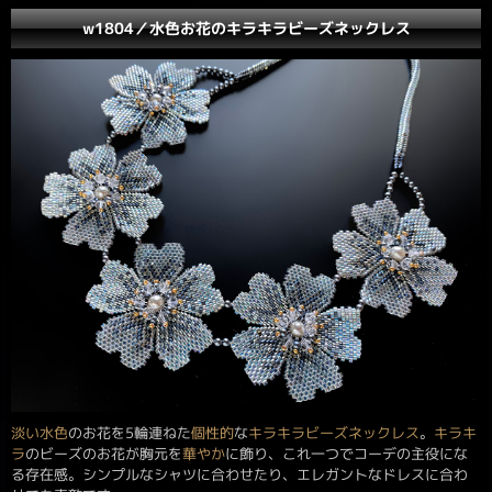
w1804／水色お花のキラキラビーズネックレス
淡い
水色
のお花を5輪連ねた
個性的
な
キラキラビーズネックレス
。
キラキ
ラ
のビーズのお花が胸元を
華やか
に飾り、これ一つでコーデの主役にな
る存在感。シンプルなシャツに合わせたり、エレガントなドレスに合わ