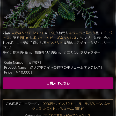
2輪の
大きな
クリアホワイト
の
お花
が胸元を
キラキラ
と
華やか
且つ
ゴージ
ャス
に飾る
個性的
な
ボリュームビーズネックレス
。シンプルな装い合わ
せれば、コーデの主役になる
インパクト
抜群のコスチュームジュエリー
です♪
ライン長さ約46cm、花直径(大)約8cm、カニカン、アジャスター
[Code Number：w1797]
[Product Name：クリアホワイトのお花のボリュームネックレス]
[Price：
￥
10,000
]
ご購入はこちら
この商品のキーワード：
10000円〜
,
インパクト
,
キラキラ
,
グリーン
,
ネッ
クレス
,
ホワイト
,
ボリューム
,
個性的
Categories：
すべての商品／ビーズネックレス