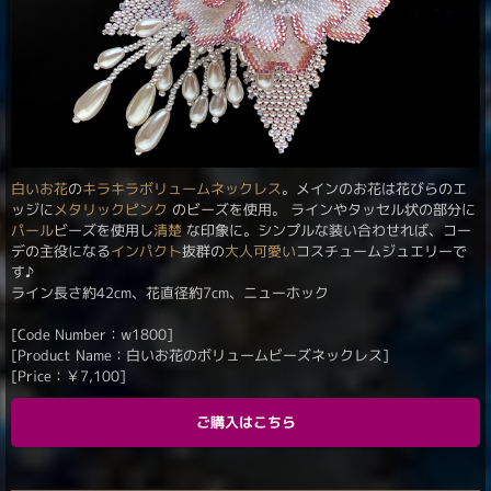
白い
お花
の
キラキラ
ボリュームネックレス
。メインのお花は花びらのエ
ッジに
メタリックピンク
のビーズを使用。 ラインやタッセル状の部分に
パール
ビーズを使用し
清楚
な印象に。シンプルな装い合わせれば、コー
デの主役になる
インパクト
抜群の
大人可愛い
コスチュームジュエリーで
す♪
ライン長さ約42cm、花直径約7cm、ニューホック
[Code Number：w1800]
[Product Name：白いお花のボリュームビーズネックレス]
[Price：
￥
7,100
]
ご購入はこちら