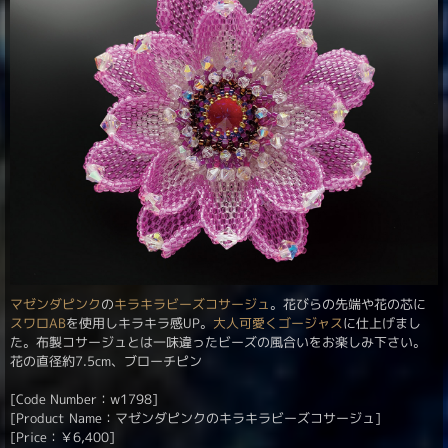
マゼンダピンク
の
キラキラ
ビーズコサージュ
。花びらの先端や花の芯に
スワロAB
を使用しキラキラ感UP。
大人可愛く
ゴージャス
に仕上げまし
た。布製コサージュとは一味違ったビーズの風合いをお楽しみ下さい。
花の直径約7.5cm、ブローチピン
[Code Number：w1798]
[Product Name：マゼンダピンクのキラキラビーズコサージュ]
[Price：
￥
6,400
]