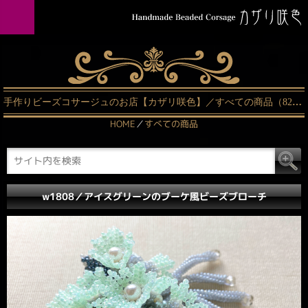
手作りビーズコサージュのお店【カザリ咲色】／すべての商品（82ページ中24ページ目）
HOME
／
すべての商品
w1808／アイスグリーンのブーケ風ビーズブローチ