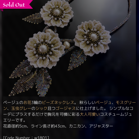
ベージュの
お花
3輪の
ビーズネックレス
。 秋らしい
ベージュ
、
モスグリー
ン
、
玉虫グレー
の
シック
且つ
ゴージャス
に仕上げました。 シンプルなコ
ーデにプラスするだけで胸元を可憐に彩る
大人可愛い
コスチュームジュ
エリーです。
花直径約5cm、ライン長さ約43cm、カニカン、アジャスター
[Code Number：w1801]