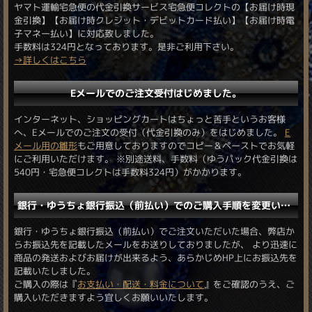
ヤマト運輸宅急便の代金引換サービス宅急便コレクトの【お届け時現
金引換】【お届け時クレジット・デビットカード払い】【お届け時電
子マネー払い】に対応致しました。
手数料は324円となっております。是非ご利用下さい。
→詳しくはこちら
Eメールでのご注文受付はじめました。
インターネット、ショッピングカートはちょっと苦手というお客様
へ、Eメールでのご注文の受付（代金引換のみ）をはじめました。
E
メール用の雛形
もご用意しておりますのでコピー＆ペーストでお気軽
にご利用いただけます。 ※別途送料、手数料（ゆうパック代金引換は
540円・宅急便コレクトは手数料324円）がかかります。
銀行・ゆうちょ銀行振込（前払い）でのご購入手順を変更いたしました。
銀行・ゆうちょ銀行振込（前払い）でご注文いただいた場合、弊店か
らお振込先を記載したメールをお送りしておりましたが、 より迅速に
商品の発送およびお届けが出来るよう、あらかじめHP上にお振込先を
記載いたしました。
ご購入の際は『
お支払い・配送・料金について
』をご確認のうえ、ご
購入いただきますよう宜しくお願いいたします。