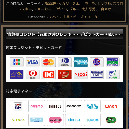
この商品のキーワード：
3000円〜
,
カジュアル
,
キラキラ
,
シンプル
,
スワロ
フスキー
,
チョーカー
,
デザイン
,
ブルー
,
大人可愛い
,
爽やか
Categories：
すべての商品／ビーズチョーカー
宅急便コレクト【お届け時クレジット・デビットカード払い／電子マネー払い】に対応しました。
対応クレジット・デビットカード
対応電子マネー