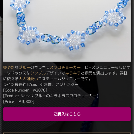
爽やか
な
ブルー
のキラキラ
スワロ
チョーカー
。ビ−ズジュエリーらしいオ
ーソドックスな
シンプル
デザインで
キラキラ
と襟元を演出します。気軽
に使える
大人可愛い
コスチュームジュエリーです。
ライン長さ約37cm、引き輪、アジャスター
[Code Number：w2078]
[Product Name：ブルーのキラキラスワロチョーカー]
[Price：
￥
3,800
]
ご購入はこちら