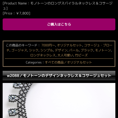
[Product Name：モノトーンのロングスパイラルネックレス＆コサージ
ュ]
[Price：
￥
7,800
]
ご購入はこちら
この商品のキーワード：
7000円〜
,
オリジナルセット
,
コサージュ・ブロー
チ
,
ゴージャス
,
シック
,
シンプル
,
デザイン
,
パール
,
ブラック
,
モノトーン
,
ロングネックレス
,
大人可愛い
,
竹ビーズ
Categories：
すべての商品／オリジナルセット
w2088／モノトーンのデザインネックレス＆コサージュセット