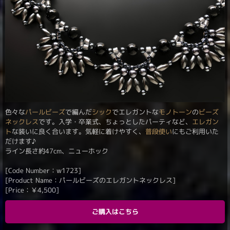
色々な
パールビーズ
で編んだ
シック
でエレガントな
モノトーン
の
ビーズ
ネックレス
です。入学・卒業式、ちょっとしたパーティなど、
エレガン
ト
な装いに良く合います。気軽に着けやすく、
普段使い
にもご利用いた
だけます♪
ライン長さ約47cm、ニューホック
[Code Number：w1723]
[Product Name：パールビーズのエレガントネックレス]
[Price：
￥
4,500
]
ご購入はこちら