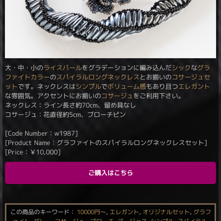
大・中・小の
ライスパール
をグラデーションに編み込んだ
シック
な
グラ
ファイトカラー
の
スパイラル
ロングネックレス
とお揃いの
コサージュ
セ
ット
です。ネックレスは
シンプル
で
ボリューム感
もあり且つ
エレガント
な雰囲気。アクセントにお揃いの
コサージュ
をご利用下さい。
ネックレス：ライン長さ約70cm、留め具なし
コサージュ：花直径約5cm、ブローチピン
[Code Number：w1987]
[Product Name：グラファイトのスパイラルロングネックレスセット]
[Price：
￥
10,000
]
ご購入はこちら
この商品のキーワード：
10000円〜
,
エレガント
,
オリジナルセット
,
グラフ