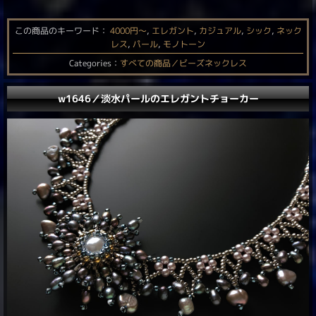
この商品のキーワード：
4000円〜
,
エレガント
,
カジュアル
,
シック
,
ネック
レス
,
パール
,
モノトーン
Categories：
すべての商品／ビーズネックレス
w1646／淡水パールのエレガントチョーカー