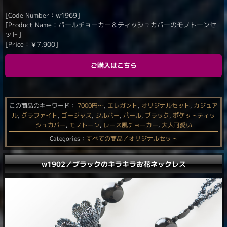
[Code Number：w1969]
[Product Name：パールチョーカー＆ティッシュカバーのモノトーンセ
ット]
[Price：
￥
7,900
]
ご購入はこちら
この商品のキーワード：
7000円〜
,
エレガント
,
オリジナルセット
,
カジュア
ル
,
グラファイト
,
ゴージャス
,
シルバー
,
パール
,
ブラック
,
ポケットティッ
シュカバー
,
モノトーン
,
レース風チョーカー
,
大人可愛い
Categories：
すべての商品／オリジナルセット
w1902／ブラックのキラキラお花ネックレス