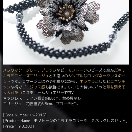
メタリック
、
グレー
、
ブラック
など、
モノトーン
のビーズで編んだ
キラ
キラミニビーズコサージュ
とお揃いの
シンプル
な
ロングネックレス
の
セ
ット
です。コサージュはやや小振りながら、
キラキラ
としたと
エキゾチ
ック
な柄で
ゴージャス感
も抜群です。いつもの装いにパッと
華を添える
大人可愛い
コスチュームジュエリーです♪
ネックレス：ライン長さ約88cm、留め具なし
コサージュ：花直径約6.5cm、ブローチピン
[Code Number：w2015]
[Product Name：モノトーンのキラキラコサージュ＆ネックレスセット]
[Price：
￥
8,300
]