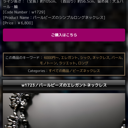
ライン長さ：（全長）約105cm、（首回り）約56.5cm、留め具：大玉パ
ール・輪
[Code Number：w1729]
[Product Name：パールビーズのシンプルロングネックレス]
[Price：
￥
6,800
]
ご購入はこちら
この商品のキーワード：
6000円〜
,
エレガント
,
シック
,
ネックレス
,
パール
,
モノトーン
,
ラリエット
,
ロング
Categories：
すべての商品／ビーズネックレス
w1723／パールビーズのエレガントネックレス