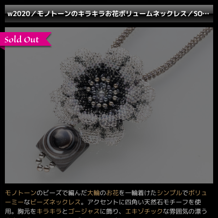
w2020／モノトーンのキラキラお花ボリュームネックレス／SOLD OUT
モノトーン
のビーズで編んだ
大輪
の
お花
を一輪着けた
シンプル
で
ボリュ
ーミー
な
ビーズネックレス
。アクセントに四角い天然石モチーフを使
用。胸元を
キラキラ
と
ゴージャス
に飾り、
エキゾチック
な雰囲気の漂う