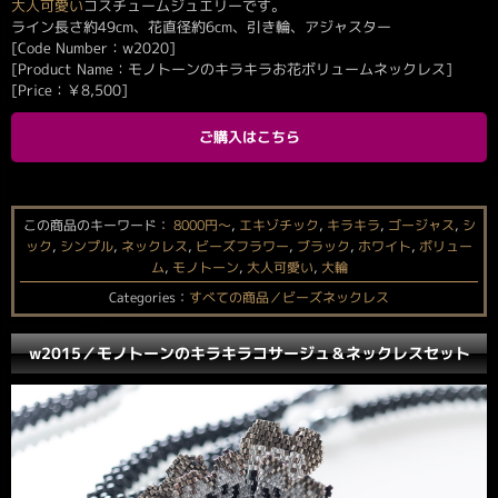
大人可愛い
コスチュームジュエリーです。
ライン長さ約49cm、花直径約6cm、引き輪、アジャスター
[Code Number：w2020]
[Product Name：モノトーンのキラキラお花ボリュームネックレス]
[Price：
￥
8,500
]
ご購入はこちら
この商品のキーワード：
8000円〜
,
エキゾチック
,
キラキラ
,
ゴージャス
,
シ
ック
,
シンプル
,
ネックレス
,
ビーズフラワー
,
ブラック
,
ホワイト
,
ボリュー
ム
,
モノトーン
,
大人可愛い
,
大輪
Categories：
すべての商品／ビーズネックレス
w2015／モノトーンのキラキラコサージュ＆ネックレスセット