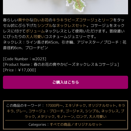
春らしい
爽やか
な
白い
お花
の
キラキラ
ビーズコサージュ
と
リーフ
をタッ
セル状にぶら下げた
シンプル
な
ネックレス
セット
。コサージュをネック
レスに付けて
ボリューム
ネックレスとして使用いただけます。普段遣い
にぴったりの
大人可愛い
コスチュームジュエリーです。
ネックレス：ライン長さ約45cm、引き輪、アジャスター／ブローチ：花
直径約6cm、ブローチピン
[Code Number：w2023]
[Product Name：春のお花の爽やかビーズネックレス＆コサージュ]
[Price：
￥
17,000
]
ご購入はこちら
この商品のキーワード：
17000円〜
,
エキゾチック
,
オリジナルセット
,
キラ
キラ
,
グレー
,
コサージュ・ブローチ
,
ゴージャス
,
シンプル
,
ネックレス
,
ブ
ラック
,
メタリック
,
モノトーン
,
ロング
,
大人可愛い
Categories：
すべての商品／オリジナルセット