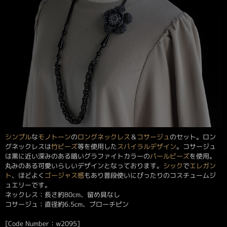
シンプル
な
モノトーン
の
ロングネックレス
＆
コサージュ
のセット。ロン
グネックレスは
竹ビーズ
等を使用した
スパイラルデザイン
。コサージュ
は黒に近い深みのある暗いグラファイトカラーの
パールビーズ
を使用。
丸みのある可愛いらしいデザインとなっております。
シック
で
エレガン
ト
、ほどよく
ゴージャス感
もあり普段使いにぴったりのコスチュームジ
ュエリーです。
ネックレス：長さ約80cm、留め具なし
コサージュ：直径約6.5cm、ブローチピン
[Code Number：w2095]