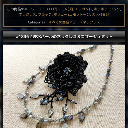
この商品のキーワード：
8000円〜
,
お花畑
,
エレガント
,
キラキラ
,
シック
,
ネックレス
,
ブラック
,
ボリューム
,
モノトーン
,
大人可愛い
Categories：
すべての商品／ビーズネックレス
w1836／淡水パールのネックレス＆コサージュセット