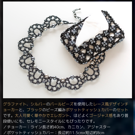
グラファイト、シルバー
の
パールビーズ
を使用した
レース風
デザイン
チ
ョーカー
と、
ブラック
のビーズ編み
ポケットティッシュカバー
の
セット
です。
大人可愛く
華やかでエレガント
、ほどよく
ゴージャス感
もあり普
段使いにも、セレモニースタイルにもぴったりです。
／チョーカー：ライン長さ約40cm、カニカン、アジャスター
／ポケットティッシュカバー：長辺約11.5cm×短辺約8cm