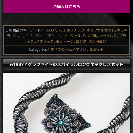
ご購入はこちら
この商品のキーワード：
8000円〜
,
エキゾチック
,
オリジナルセット
,
キラキ
ラ
,
グレー
,
コサージュ・ブローチ
,
ゴージャス
,
シンプル
,
ネックレス
,
ブラ
ック
,
メタリック
,
モノトーン
,
ロング
,
大人可愛い
Categories：
すべての商品／オリジナルセット
w1987／グラファイトのスパイラルロングネックレスセット