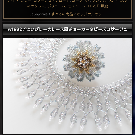
ァイト
,
グレー
,
コサージュ・ブローチ
,
ゴージャス
,
シンプル
,
スパイラル
,
ネックレス
,
ボリューム
,
モノトーン
,
ロング
,
螺旋
Categories：
すべての商品／オリジナルセット
w1982／淡いグレーのレース風チョーカー＆ビーズコサージュ