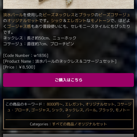
淡水パール
を使用した
ビーズネックレス
と
ブラック
の
ビーズコサージュ
の
オリジナルセット
です。
シック
＆
エレガント
な
モノトーン
で、ほどよ
く
ゴージャス感
もあり普段使いにも、セレモニースタイルにもぴったり
です。
ネックレス：長さ約50cm、ニューホック
コサージュ：直径約7cm、ブローチピン
[Code Number：w1836]
[Product Name：淡水パールのネックレス＆コサージュセット]
[Price：
￥
8,500
]
ご購入はこちら
この商品のキーワード：
8000円〜
,
エレガント
,
オリジナルセット
,
コサージ
ュ・ブローチ
,
ゴージャス
,
シック
,
ネックレス
,
パール
,
ブラック
,
モノトー
ン
Categories：
すべての商品／オリジナルセット