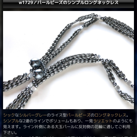
w1729／パールビーズのシンプルロングネックレス
シック
な
シルバーグレー
のライス型
パールビーズ
の
ロングネックレス
。
シンプル
な2連のラインでボリュームもあり、一見
ラリエット
のようにも
見えます。ライン片側にある大玉パールに反対側の花輪に通してご利用
下さい。