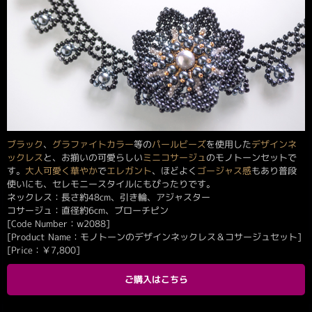
ブラック
、
グラファイトカラー
等の
パールビーズ
を使用した
デザイン
ネ
ックレス
と、お揃いの可愛らしい
ミニコサージュ
のモノトーンセットで
す。
大人可愛く
華やか
で
エレガント
、ほどよく
ゴージャス感
もあり普段
使いにも、セレモニースタイルにもぴったりです。
ネックレス：長さ約48cm、引き輪、アジャスター
コサージュ：直径約6cm、ブローチピン
[Code Number：w2088]
[Product Name：モノトーンのデザインネックレス＆コサージュセット]
[Price：
￥
7,800
]
ご購入はこちら