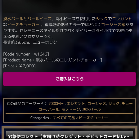
淡水パールとパールビーズ
、丸小ビーズを使用した
シック
で
エレガント
な
ビーズチョーカー
。重厚感のあるカラーでほどよく
ゴージャス感
があ
ります。セレモニースタイルだけでなくデイリースタイルまで気軽に使
える便利アクセサリーです。
長さ約39.5cm、ニューホック
[Code Number：w1646]
[Product Name：淡水パールのエレガントチョーカー]
[Price：
￥
7,000
]
ご購入はこちら
この商品のキーワード：
7000円〜
,
エレガント
,
ゴージャス
,
シック
,
チョー
カー
,
パール
,
モノトーン
,
淡水パール
Categories：
すべての商品／ビーズチョーカー
宅急便コレクト【お届け時クレジット・デビットカード払い／電子マネー払い】に対応しました。