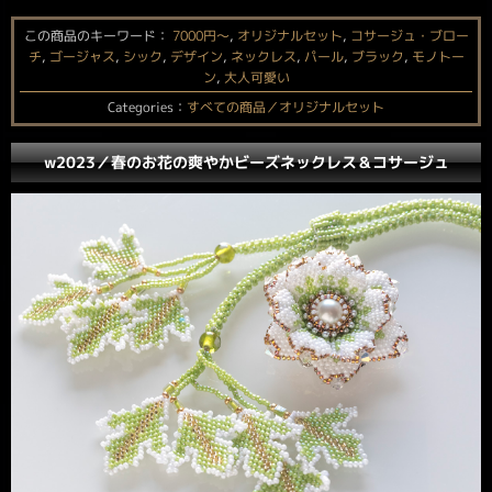
この商品のキーワード：
7000円〜
,
オリジナルセット
,
コサージュ・ブロー
チ
,
ゴージャス
,
シック
,
デザイン
,
ネックレス
,
パール
,
ブラック
,
モノトー
ン
,
大人可愛い
Categories：
すべての商品／オリジナルセット
w2023／春のお花の爽やかビーズネックレス＆コサージュ