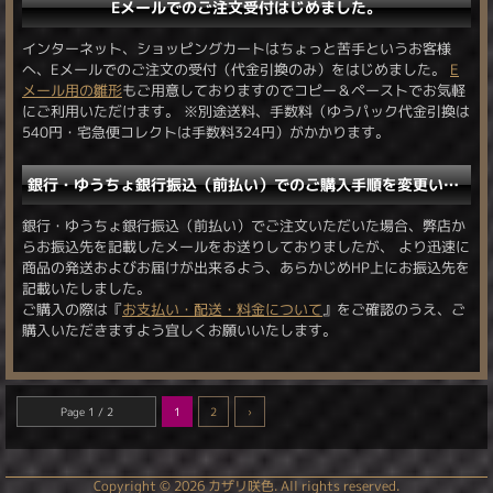
Eメールでのご注文受付はじめました。
インターネット、ショッピングカートはちょっと苦手というお客様
へ、Eメールでのご注文の受付（代金引換のみ）をはじめました。
E
メール用の雛形
もご用意しておりますのでコピー＆ペーストでお気軽
にご利用いただけます。 ※別途送料、手数料（ゆうパック代金引換は
540円・宅急便コレクトは手数料324円）がかかります。
銀行・ゆうちょ銀行振込（前払い）でのご購入手順を変更いたしました。
銀行・ゆうちょ銀行振込（前払い）でご注文いただいた場合、弊店か
らお振込先を記載したメールをお送りしておりましたが、 より迅速に
商品の発送およびお届けが出来るよう、あらかじめHP上にお振込先を
記載いたしました。
ご購入の際は『
お支払い・配送・料金について
』をご確認のうえ、ご
購入いただきますよう宜しくお願いいたします。
Page 1 / 2
1
2
›
Copyright ©
2026 カザリ咲色. All rights reserved.