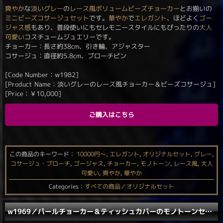
爽やか
な
淡い
グレー
の
レース風
ボリューム
ビーズチョーカー
とお揃いの
ミニビーズコサージュ
セット
です。
華やか
で
エレガント
、ほどよく
ゴー
ジャス感
もあり、普段使いにもセレモニースタイルにもぴったりの
大人
可愛い
コスチュームジュエリーです。
チョーカー：長さ約38cm、引き輪、アジャスター
コサージュ：直径約5.8cm、ブローチピン
[Code Number：w1982]
[Product Name：淡いグレーのレース風チョーカー＆ビーズコサージュ]
[Price：
￥
10,000
]
ご購入はこちら
この商品のキーワード：
10000円〜
,
エレガント
,
オリジナルセット
,
グレー
,
コサージュ・ブローチ
,
ゴージャス
,
チョーカー
,
モノトーン
,
レース風
,
大人
可愛い
,
爽やか
,
華やか
Categories：
すべての商品／オリジナルセット
w1969／パールチョーカー＆ティッシュカバーのモノトーンセット