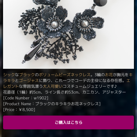
シック
な
ブラック
の
ボリュームビーズネックレス
。3輪の
お花
が胸元を
キ
ラキラ
と
ゴージャス
に飾り、これ一つでコーデの主役になる存在感。
エ
レガント
な雰囲気漂う
大人可愛い
コスチュームジュエリーです♪
花直径（1輪）約5cm、ライン長さ約53cm、カニカン、アジャスター
[Code Number：w1902]
[Product Name：ブラックのキラキラお花ネックレス]
[Price：
￥
8,500
]
ご購入はこちら