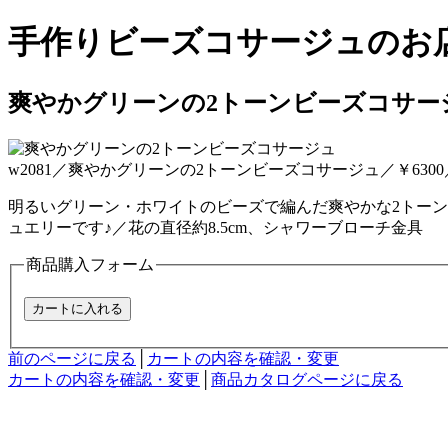
手作りビーズコサージュのお
爽やかグリーンの2トーンビーズコサー
w2081
／
爽やかグリーンの2トーンビーズコサージュ
／
￥
6300
明るいグリーン・ホワイトのビーズで編んだ爽やかな2トー
ュエリーです♪／花の直径約8.5cm、シャワーブローチ金具
商品購入フォーム
前のページに戻る
│
カートの内容を確認・変更
カートの内容を確認・変更
│
商品カタログページに戻る